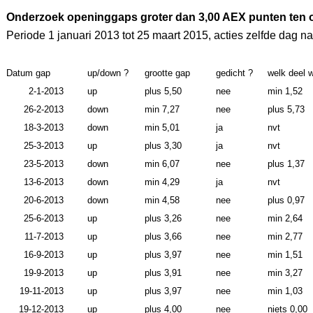
Onderzoek openinggaps groter dan 3,00 AEX punten ten o
Periode 1 januari 2013 tot 25 maart 2015, acties zelfde dag 
Datum gap
up/down ?
grootte gap
gedicht ?
welk deel w
2-1-2013
up
plus 5,50
nee
min 1,52
26-2-2013
down
min 7,27
nee
plus 5,73
18-3-2013
down
min 5,01
ja
nvt
25-3-2013
up
plus 3,30
ja
nvt
23-5-2013
down
min 6,07
nee
plus 1,37
13-6-2013
down
min 4,29
ja
nvt
20-6-2013
down
min 4,58
nee
plus 0,97
25-6-2013
up
plus 3,26
nee
min 2,64
11-7-2013
up
plus 3,66
nee
min 2,77
16-9-2013
up
plus 3,97
nee
min 1,51
19-9-2013
up
plus 3,91
nee
min 3,27
19-11-2013
up
plus 3,97
nee
min 1,03
19-12-2013
up
plus 4,00
nee
niets 0,00