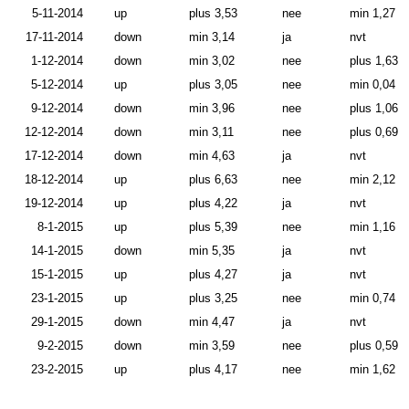
5-11-2014
up
plus 3,53
nee
min 1,27
17-11-2014
down
min 3,14
ja
nvt
1-12-2014
down
min 3,02
nee
plus 1,63
5-12-2014
up
plus 3,05
nee
min 0,04
9-12-2014
down
min 3,96
nee
plus 1,06
12-12-2014
down
min 3,11
nee
plus 0,69
17-12-2014
down
min 4,63
ja
nvt
18-12-2014
up
plus 6,63
nee
min 2,12
19-12-2014
up
plus 4,22
ja
nvt
8-1-2015
up
plus 5,39
nee
min 1,16
14-1-2015
down
min 5,35
ja
nvt
15-1-2015
up
plus 4,27
ja
nvt
23-1-2015
up
plus 3,25
nee
min 0,74
29-1-2015
down
min 4,47
ja
nvt
9-2-2015
down
min 3,59
nee
plus 0,59
23-2-2015
up
plus 4,17
nee
min 1,62