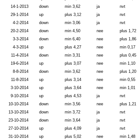
14-1-2013
down
min 3,62
ja
nvt
29-1-2014
up
plus 3,12
ja
nvt
4-2-2014
down
min 3,06
ja
nvt
20-2-2014
down
min 4,50
nee
plus 1,72
3-3-2014
down
min 6,40
nee
plus 1,86
4-3-2014
up
plus 4,27
nee
min 0,17
11-4-2014
down
min 3,31
nee
plus 0,45
19-6-2014
up
plus 3,07
nee
min 1,10
8-8-2014
down
min 3,62
nee
plus 1,20
11-8-2014
up
plus 3,14
nee
min 0,55
3-10-2014
up
plus 3,64
nee
min 1,01
9-10-2014
up
plus 4,53
ja
nvt
10-10-2014
down
min 3,56
nee
plus 1,21
13-10-2014
down
min 3,72
ja
nvt
23-10-2014
down
min 3,64
ja
nvt
27-10-2014
up
plus 4,09
ja
nvt
31-10-2014
up
plus 5,02
nee
min 1,48